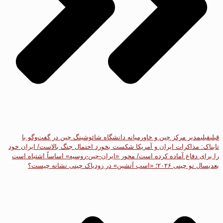
قبلی
قبلی
مدیر مرکز چین و خاورمیانه دانشگاه شائوشینگ چین در گفت‌و‌گو با
تابناک: مذاکرات ایران و آمریکا شکست بخورد احتمال جنگ بالاست/ ایران خود
را برای دفاع آماده کرده است/ محور «ایران-چین-روسیه» اساساً اشتباه است
بعدی
سال نو چینی ۲۰۲۶؛ «اسب آتشین» در زودیاک چینی نشانه چیست؟