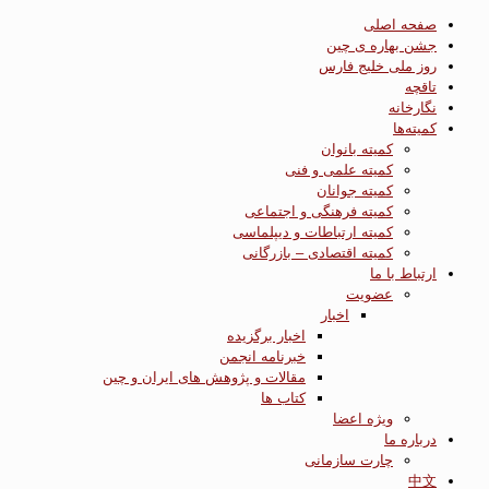
صفحه اصلی
جشن بهاره ی چین
روز ملی خلیج فارس
تاقچه
نگارخانه
کمیته‌ها
کمیته بانوان
کمیته علمی و فنی
کمیته جوانان
کمیته فرهنگی و اجتماعی
کمیته ارتباطات و دیپلماسی
کمیته اقتصادی – بازرگانی
ارتباط با ما
عضویت
اخبار
اخبار برگزیده
خبرنامه انجمن
مقالات و پژوهش های ایران و چین
کتاب ها
ویژه اعضا
درباره ما
چارت سازمانی
中文