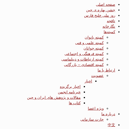
صفحه اصلی
جشن بهاره ی چین
روز ملی خلیج فارس
تاقچه
نگارخانه
کمیته‌ها
کمیته بانوان
کمیته علمی و فنی
کمیته جوانان
کمیته فرهنگی و اجتماعی
کمیته ارتباطات و دیپلماسی
کمیته اقتصادی – بازرگانی
ارتباط با ما
عضویت
اخبار
اخبار برگزیده
خبرنامه انجمن
مقالات و پژوهش های ایران و چین
کتاب ها
ویژه اعضا
درباره ما
چارت سازمانی
中文