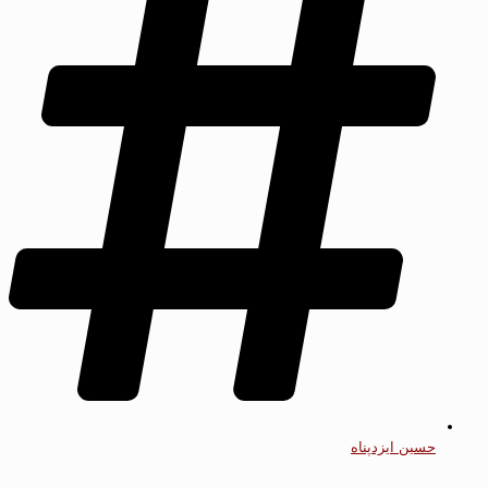
حسین ایزدپناه