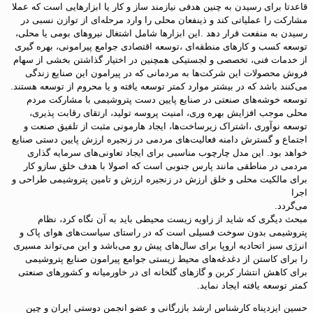
قاعدتا برای رسیدن به چنین هدفی نیازمند ساز و کار یا ابزارهایی است که عملا
مشارکت را عملیاتی کند و ذینفعان محلی را وارد مرحله‌ای از توازن نسبی در
رسیدن به منفعت قرار دهد .این ابزارها شامل اشتغال نیروهای بومی یا محلی،
توسعه کسب و کارهای منطقه‌ای ،توسعه اقتصادی جوامع پیرامونی، بهره گیری
از خدمات فنی، تخصصی و لجستیکی همچنین در اختیار گذاشتن بخشی از سهام
فروش محصولات این شرکت‌ها به مردمانی که در پیرامون این صنایع زندگی
می‌کنند باشد که در بیشتر موارد کمتر توسعه یافته و یا محروم از توسعه هستند.
توسعه خوشه‌های صنعتی در صنایع پایین دست پتروشیمی با مشارکت مردم
محلی موجب افزایش بهره وری، امنیت پروسه تولید، ارتقای رقابت پذیری،
توسعه نوآوری ،اشتراک زیرساخت‌ها، ایجاد هارمونی مثبت از تلفیق صنعت و
اجتماع و گسترش دامنه فعالیت‌های مردمی در زنجیره ارزش پایین دستی صنایع
خواهد بود. این مدل چارچوب مناسبی برای ایجاد تعاونی‌های سرمایه گذاری
مردمی در مناطقی مانند پارس جنوبی است که اصولا با هدف خلق سازو کار
برای مالکیت محلی و خلق ارزش در زنجیره ارزش و تامین پتروشیمی طراحی و
اجرا
می‌گردد.
مبحث دیگری که شاید از زاویه زیست محیطی باید به آن نگاه کرد، نظام
پتروشیمی بدون سوخت فسیلی است که در راستای سیاست‌های هوای پاک و
انرژی سبز اتحادیه اروپا برای سال‌های پیش رو می‌باشد و این می‌تواند مسیری
را برای کاستن از دغدغه‌های محیط زیستی جوامع پیرامون صنایع پتروشیمی
برای کاهش انتشار کربن و گازهای گلخانه ای در خاورمیانه و کشورهای صنعتی
کمتر توسعه یافته ایجاد نماید.
حسین ایزدپناه کارشناس ارشد بازرگانی و عضو انجمن دوستی ایران و چین