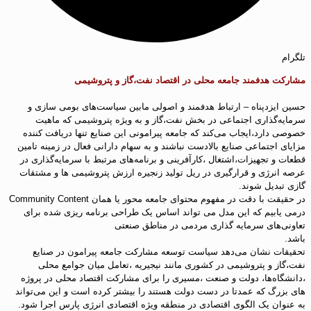
تلگرام
مشارکت هدفمند جامعه محلی در اقتصاد نفت،گاز و پتروشیمی
حسین ایزدپناه – ارتباط هدفمند و اصولی مابین سیاست‌های بومی سازی و
سرمایه‌گذاری اجتماعی در بخش نفت،گاز و به ویژه پتروشیمی که ماهیت
خصوصی دارد،ایجاب می‌کند که جامعه پیرامونی این صنایع تنها دریافت کننده
مزایای اجتماعی صنایع بالادست نباشند و به سهام دارانی فعال در زمینه تامین
قطعات و تجهیزات،اشتغال ،کارآفرینی و برنامه‌های مرتبط با سرمایه‌گذاری در
عرصه انرژی و قرارگیری در ریل تولید زنجیره ارزش پتروشیمی ها و مشتقات
گازی تبدیل شوند.
در حقیقت با دقت در مفهوم محتوای جامعه محور یا همان Community Content
درمی یابیم که این مدل می تواند اساس یک طراحی برنامه ریزی شده برای
تعاونی‌های سرمایه گذاری مردمی در مناطق صنعتی
باشد.
تحقیقات نشان می‌دهد سیاست توسعه مشارکت جامعه پیرامون در صنایع
نفت،گاز و پتروشیمی در کشوری مانند نیجیریه ،تعامل میان جوامع محلی
،دانشگاه‌ها، دولت و صنعت ،مسیری را برای مشارکت اقتصاد محلی در پروژه
های بزرگ که عمدتا در دست دولت هستند را بیشتر کرده است و این می‌تواند
به عنوان یک الگوی اقتصادی در منطقه ویژه اقتصادی انرژی پارس اجرا شود.