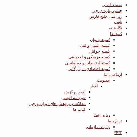
صفحه اصلی
جشن بهاره ی چین
روز ملی خلیج فارس
تاقچه
نگارخانه
کمیته‌ها
کمیته بانوان
کمیته علمی و فنی
کمیته جوانان
کمیته فرهنگی و اجتماعی
کمیته ارتباطات و دیپلماسی
کمیته اقتصادی – بازرگانی
ارتباط با ما
عضویت
اخبار
اخبار برگزیده
خبرنامه انجمن
مقالات و پژوهش های ایران و چین
کتاب ها
ویژه اعضا
درباره ما
چارت سازمانی
中文