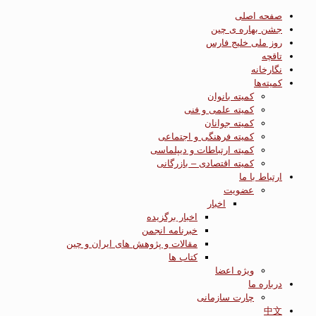
صفحه اصلی
جشن بهاره ی چین
روز ملی خلیج فارس
تاقچه
نگارخانه
کمیته‌ها
کمیته بانوان
کمیته علمی و فنی
کمیته جوانان
کمیته فرهنگی و اجتماعی
کمیته ارتباطات و دیپلماسی
کمیته اقتصادی – بازرگانی
ارتباط با ما
عضویت
اخبار
اخبار برگزیده
خبرنامه انجمن
مقالات و پژوهش های ایران و چین
کتاب ها
ویژه اعضا
درباره ما
چارت سازمانی
中文