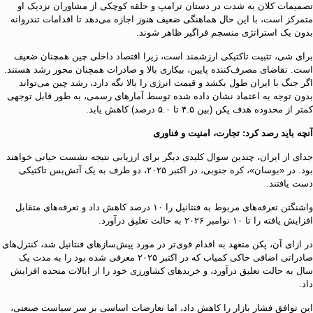
تصمیمات کلان به شدت در دستان ترامپ و حلقه کوچکی از مشاوران نزدیک او
متمرکز است، با این حال هماهنگی ضعیف هنوز اجازه می‌دهد تا اقدامات تندروانه
بدون یک استراتژی منسجم فراگیر ظاهر شوند.
برای شی، تثبیت تاکتیکی ارزشمند است، زیرا اقتصاد داخلی چین همچنان ضعیف
است. تقاضای مصرف‌کننده پایین، بیکاری بالا و صادرات همچنان محور رشد هستند.
اگر جنگ با ایران طول بکشد و قیمت انرژی را بالا نگه دارد، رشد چین می‌تواند
بدون توجه به اعتماد نشان داده شده توسط آمار‌های رسمی، به طور قابل توجهی
کمتر از محدوده هدف پکن (بین ۴.۵ تا ۵.۰ درصد) کاهش یابد.
آنچه باید رصد کرد: تجارت، امنیت و فناوری
جدای از ایران، چندین سوال کلیدی دیگر برای ارزیابی نتیجه نشست حیاتی خواهند
بود. در «بوسان»، کره جنوبی، در اکتبر ۲۰۲۵، دو طرف به یک آتش‌بس تاکتیکی
دست یافتند.
واشنگتن تعرفه‌های مربوط به فنتانیل را ۱۰ درصد کاهش داد و تعرفه‌های متقابل
افزایش یافته را تا ۱۰ نوامبر ۲۰۲۶ به حالت تعلیق درآورد.
در ازای آن، پکن متعهد به اقدام قوی‌تر در مورد پیش‌ساز‌های فنتانیل شد، کنترل‌های
صادراتی اضافی خاکی کمیاب که در اکتبر ۲۰۲۵ معرفی شده بود را به مدت یک
سال به حالت تعلیق درآورد، و خرید‌های کشاورزی خود را از ایالات متحده افزایش
داد.
این توافق فشار بازار را کاهش داد، اما تعارضات اساسی بر سر سیاست صنعتی،