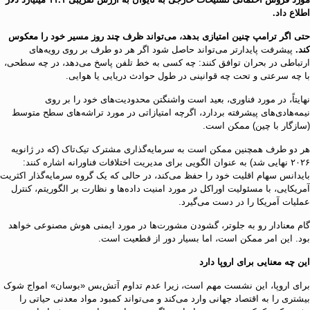
اطلاع داد.
حتی اگر ترامپ چنین امتیازی بدهد، می‌تواند ظرف چند روز مسیر خود را معکوس
کند.
پیشرفت پایدارتر می‌تواند حاصل شود اگر هر دو طرف بر روی رویه‌های
ارتباطی در بحران توافق کنند: چه کسی به خط تلفن پاسخ می‌دهد، در چه سطحی،
با چه سرعتی و تحت چه قوانینی در طول حوادث دریایی یا هوایی.
نهایتاً، در مورد فناوری، بعید است واشنگتن محدودیت‌های خود را بر روی
نیمه‌هادی‌های پیشرفته بردارد، اگرچه امتیازاتی در مورد تراشه‌های سطح متوسط
(سازگار با چین) ممکن است.
هر دو طرف همچنین ممکن است به سرمایه‌گذاری مشترک تیک‌تاک (که در ژانویه
۲۰۲۶ نهایی شد) به عنوان الگویی برای مدیریت اختلافات فناورانه اشاره کنند:
بایدانس سهام اقلیت خود را حفظ می‌کند، در حالی که یک گروه سرمایه‌گذار اکثریت
آمریکایی، با مسئولیت اوراکل در مورد امنیت داده‌ها و نظارت بر الگوریتم، کنترل
عملیات آمریکا را در دست می‌گیرد.
گام معنادار رو به جلوتر، گشودن مشورت‌ها در مورد ایمنی هوش مصنوعی خواهد
بود. این امر ممکن است، اما بسیار دور از قطعیت است.
این چه معنایی برای اروپا دارد
برای اروپا، این نشست مهم است، زیرا عدم تداوم آتش‌بس «بوسان» امواج شوک
بیشتری را به اقتصاد جهانی وارد می‌کند و می‌تواند کمبود مواد معدنی حیاتی را