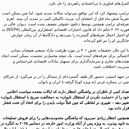
کنترل‌های فناوری یا بی‌اعتمادی راهبردی را حل نکرد.
ترامپ پیشنهاد کرد که این توافق می‌تواند سالانه تمدید شود، اما چین ممکن است
تقریباً شش ماه قبل از انقضای آن، مزیت تاکتیکی کمی در تمدید آن ببیند. اهرم
تعرفه‌ای ترامپ همچنین توسط دعاوی حقوقی تضعیف شده است: دیوان عالی در
فوریه ۲۰۲۶ حکم داد که قانون اختیارات اقتصادی اضطراری بین‌المللی (IEEPA) به
او اختیار اعمال تعرفه‌های گسترده را نمی‌دهد و دادگاه‌ها از آن زمان عوارض
جایگزین او را نیز لغو کرده‌اند.
با این حال، تحقیقات بخش ۳۰۱ در مورد ظرفیت مازاد صنعتی همچنان مبنایی
احتمالی برای تعرفه‌های آینده است. یک نتیجه محتمل‌تر نشست، ممکن است ایجاد
هیئت‌های تجاری و سرمایه‌گذاری برای تسهیل تبادلات اقتصادی غیرحساس و
مدیریت اختلافات باشد.
در جبهه امنیتی، دستور کار طیف گسترده‌ای از مسائل را در بر می‌گیرد، از شرکای
چین در نیمکره غربی (به ویژه کوبا) گرفته تا ایران و تایوان.
تعداد کمی از ناظران در واشنگتن انتظار دارند که ایالات متحده سیاست اعلامی
خود را از «حمایت نکردن از استقلال تایوان» به «مخالفت صریح با استقلال تایوان»
تغییر دهد – تغییری در لفاظی که چین قبلاً دولت بایدن را برای اتخاذ آن تحت فشار
قرار داده بود.
همچنین انتظار زیادی نمی‌رود که واشنگتن محدودیت‌هایی را برای فروش تسلیحات
به تایپه بپذیرد، به ویژه پس از آنکه وزارت امور خارجه در دسامبر ۲۰۲۵ به کنگره در
مورد فروش احتمالی تسلیحات خارجی به تایوان به ارزش تقریبی ۱۱.۱ میلیارد دلار