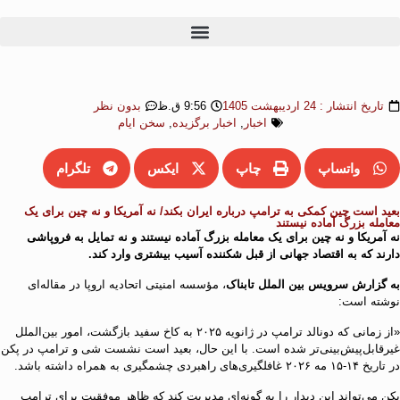
تاریخ انتشار :
24 اردیبهشت 1405
9:56 ق.ظ
بدون نظر
اخبار
,
اخبار برگزیده
,
سخن ایام
واتساپ
چاپ
ایکس
تلگرام
بعید است چین کمکی به ترامپ درباره ایران بکند/ نه آمریکا و نه چین برای یک
معامله بزرگ آماده نیستند
نه آمریکا و نه چین برای یک معامله بزرگ آماده نیستند و نه تمایل به فروپاشی
دارند که به اقتصاد جهانی از قبل شکننده آسیب بیشتری وارد کند.
به گزارش سرویس بین الملل تابناک
، مؤسسه امنیتی اتحادیه اروپا در مقاله‌ای
نوشته است:
«از زمانی که دونالد ترامپ در ژانویه ۲۰۲۵ به کاخ سفید بازگشت، امور بین‌الملل
غیرقابل‌پیش‌بینی‌تر شده است. با این حال، بعید است نشست شی و ترامپ در پکن
در تاریخ ۱۴-۱۵ مه ۲۰۲۶ غافلگیری‌های راهبردی چشمگیری به همراه داشته باشد.
پکن می‌تواند این دیدار را به گونه‌ای مدیریت کند که ظاهر موفقیت برای ترامپ