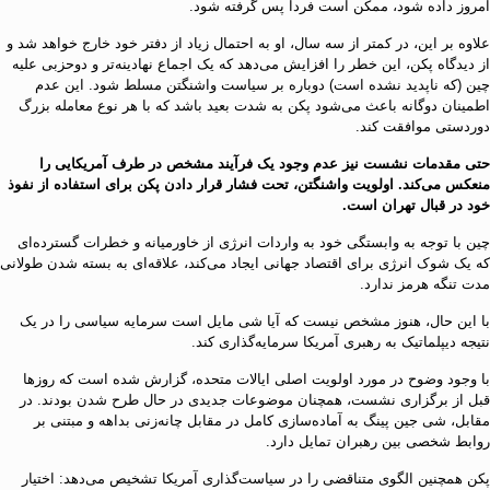
امروز داده شود، ممکن است فردا پس گرفته شود.
علاوه بر این، در کمتر از سه سال، او به احتمال زیاد از دفتر خود خارج خواهد شد و
از دیدگاه پکن، این خطر را افزایش می‌دهد که یک اجماع نهادینه‌تر و دوحزبی علیه
چین (که ناپدید نشده است) دوباره بر سیاست واشنگتن مسلط شود. این عدم
اطمینان دوگانه باعث می‌شود پکن به شدت بعید باشد که با هر نوع معامله بزرگ
دوردستی موافقت کند.
حتی مقدمات نشست نیز عدم وجود یک فرآیند مشخص در طرف آمریکایی را
منعکس می‌کند. اولویت واشنگتن، تحت فشار قرار دادن پکن برای استفاده از نفوذ
خود در قبال تهران است.
چین با توجه به وابستگی خود به واردات انرژی از خاورمیانه و خطرات گسترده‌ای
که یک شوک انرژی برای اقتصاد جهانی ایجاد می‌کند، علاقه‌ای به بسته شدن طولانی
مدت تنگه هرمز ندارد.
با این حال، هنوز مشخص نیست که آیا شی مایل است سرمایه سیاسی را در یک
نتیجه دیپلماتیک به رهبری آمریکا سرمایه‌گذاری کند.
با وجود وضوح در مورد اولویت اصلی ایالات متحده، گزارش شده است که روز‌ها
قبل از برگزاری نشست، همچنان موضوعات جدیدی در حال طرح شدن بودند. در
مقابل، شی جین پینگ به آماده‌سازی کامل در مقابل چانه‌زنی بداهه و مبتنی بر
روابط شخصی بین رهبران تمایل دارد.
پکن همچنین الگوی متناقضی را در سیاست‌گذاری آمریکا تشخیص می‌دهد: اختیار