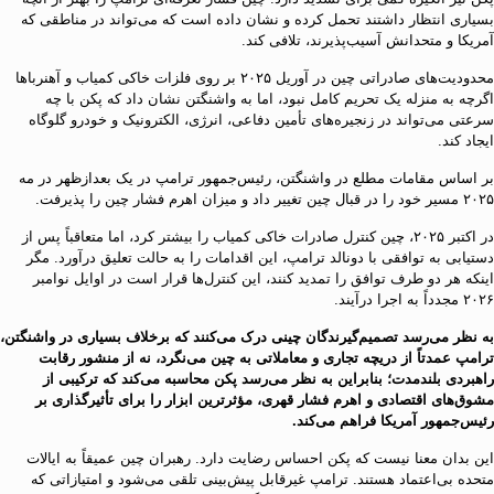
بسیاری انتظار داشتند تحمل کرده و نشان داده است که می‌تواند در مناطقی که
آمریکا و متحدانش آسیب‌پذیرند، تلافی کند.
محدودیت‌های صادراتی چین در آوریل ۲۰۲۵ بر روی فلزات خاکی کمیاب و آهنربا‌ها
اگرچه به منزله یک تحریم کامل نبود، اما به واشنگتن نشان داد که پکن با چه
سرعتی می‌تواند در زنجیره‌های تأمین دفاعی، انرژی، الکترونیک و خودرو گلوگاه
ایجاد کند.
بر اساس مقامات مطلع در واشنگتن، رئیس‌جمهور ترامپ در یک بعدازظهر در مه
۲۰۲۵ مسیر خود را در قبال چین تغییر داد و میزان اهرم فشار چین را پذیرفت.
در اکتبر ۲۰۲۵، چین کنترل صادرات خاکی کمیاب را بیشتر کرد، اما متعاقباً پس از
دستیابی به توافقی با دونالد ترامپ، این اقدامات را به حالت تعلیق درآورد. مگر
اینکه هر دو طرف توافق را تمدید کنند، این کنترل‌ها قرار است در اوایل نوامبر
۲۰۲۶ مجدداً به اجرا درآیند.
به نظر می‌رسد تصمیم‌گیرندگان چینی درک می‌کنند که برخلاف بسیاری در واشنگتن،
ترامپ عمدتاً از دریچه تجاری و معاملاتی به چین می‌نگرد، نه از منشور رقابت
راهبردی بلندمدت؛ بنابراین به نظر می‌رسد پکن محاسبه می‌کند که ترکیبی از
مشوق‌های اقتصادی و اهرم فشار قهری، مؤثرترین ابزار را برای تأثیرگذاری بر
رئیس‌جمهور آمریکا فراهم می‌کند.
این بدان معنا نیست که پکن احساس رضایت دارد. رهبران چین عمیقاً به ایالات
متحده بی‌اعتماد هستند. ترامپ غیرقابل پیش‌بینی تلقی می‌شود و امتیازاتی که