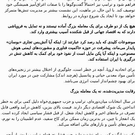
فراهم شود و ترامپ نیز احتمالاً گفت‌و‌گو‌ها را با صفات اغراق‌آمیز همیشگی خود
توصیف کند. با این حال، در ماهیت، این نشست بیشتر بر مدیریت تنش‌ها متمرکز
خواهد بود تا ایجاد یک شروع دوباره در روابط.
هیچ یک از دو طرف برای یک معامله بزرگ آماده نیستند و نه تمایل به فروپاشی
دارند که به اقتصاد جهانی از قبل شکننده آسیب بیشتری وارد کند.
موضوعات کلیدی که باید رصد کرد عبارتند از: اینکه آیا آتش‌بس تجاری «بوسان»
پایدار می‌ماند، پیشرفت در حوزه حاکمیت فناوری و مشورت‌های ایمنی هوش
مصنوعی، و اینکه آیا پکن مایل است از نفوذ خود برای کمک به کاهش تنش در
درگیری با ایران استفاده کند.
برای اتحادیه اروپا، آنچه در خطر است، جلوگیری از اختلال بیشتر در زنجیره‌های
تأمین مواد معدنی حیاتی و پتانسیل (هرچند اندک) مشارکت چین در مورد ایران
برای بهبود چشم‌انداز امنیت انرژی می‌باشد.
رقابت مدیریت‌شده، نه یک معامله بزرگ
در سال انتخابات میان‌دوره‌ای، ترامپ و حزب جمهوری‌خواه دلیل کمی برای به خطر
انداختن یک شوک اقتصادی دیگر دارند. قیمت بالای بنزین، کاهش درآمد واقعی قابل
تصرف در ماه‌های اخیر و کاهش ایجاد شغل، از قبل فشار سیاسی ایجاد کرده است.
یک انفجار با چین، در بدترین زمان ممکن برای کاخ سفید، عدم اطمینان را به تورم،
زنجیره‌های تأمین و بازار‌های مالی اضافه می‌کند.
پکن نیز انگیزه کمی برای تشدید دارد. چین فشار تعرفه‌ای ترامپ را بهتر از آنچه