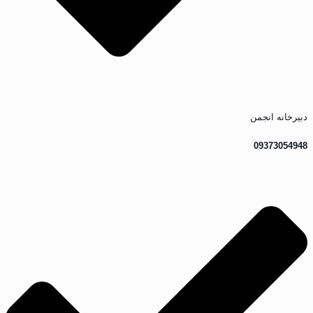
دبیرخانه انجمن
09373054948