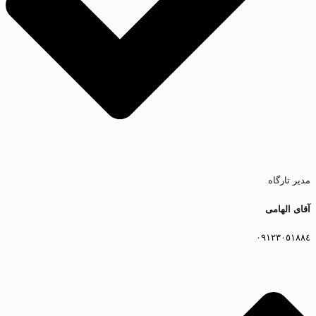
مدیر تارگاه
آقای الهامى
٠٩١٢٣٠٥١٨٨٤