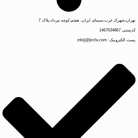
تهران،شهرک غرب،سیمای ایران، هفتم،کوچه مرداد،پلاک 7
کدپستی 1467634867
پست الکترونیک: info[@]ircfa.com