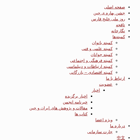
صفحه اصلی
جشن بهاره ی چین
روز ملی خلیج فارس
تاقچه
نگارخانه
کمیته‌ها
کمیته بانوان
کمیته علمی و فنی
کمیته جوانان
کمیته فرهنگی و اجتماعی
کمیته ارتباطات و دیپلماسی
کمیته اقتصادی – بازرگانی
ارتباط با ما
عضویت
اخبار
اخبار برگزیده
خبرنامه انجمن
مقالات و پژوهش های ایران و چین
کتاب ها
ویژه اعضا
درباره ما
چارت سازمانی
中文