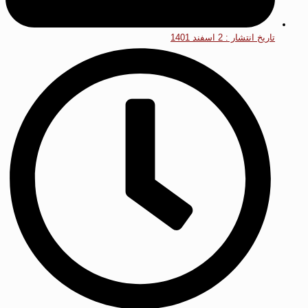
تاریخ انتشار :
2 اسفند 1401