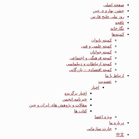
صفحه اصلی
جشن بهاره ی چین
روز ملی خلیج فارس
تاقچه
نگارخانه
کمیته‌ها
کمیته بانوان
کمیته علمی و فنی
کمیته جوانان
کمیته فرهنگی و اجتماعی
کمیته ارتباطات و دیپلماسی
کمیته اقتصادی – بازرگانی
ارتباط با ما
عضویت
اخبار
اخبار برگزیده
خبرنامه انجمن
مقالات و پژوهش های ایران و چین
کتاب ها
ویژه اعضا
درباره ما
چارت سازمانی
中文