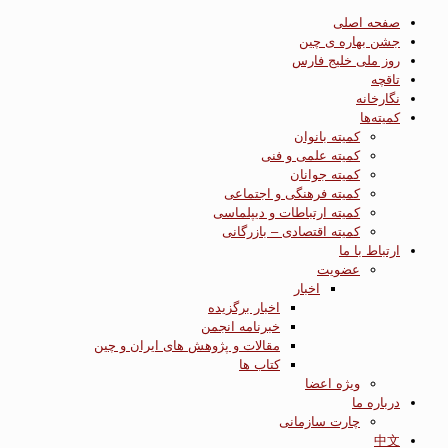
صفحه اصلی
جشن بهاره ی چین
روز ملی خلیج فارس
تاقچه
نگارخانه
کمیته‌ها
کمیته بانوان
کمیته علمی و فنی
کمیته جوانان
کمیته فرهنگی و اجتماعی
کمیته ارتباطات و دیپلماسی
کمیته اقتصادی – بازرگانی
ارتباط با ما
عضویت
اخبار
اخبار برگزیده
خبرنامه انجمن
مقالات و پژوهش های ایران و چین
کتاب ها
ویژه اعضا
درباره ما
چارت سازمانی
中文