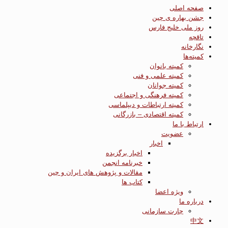
صفحه اصلی
جشن بهاره ی چین
روز ملی خلیج فارس
تاقچه
نگارخانه
کمیته‌ها
کمیته بانوان
کمیته علمی و فنی
کمیته جوانان
کمیته فرهنگی و اجتماعی
کمیته ارتباطات و دیپلماسی
کمیته اقتصادی – بازرگانی
ارتباط با ما
عضویت
اخبار
اخبار برگزیده
خبرنامه انجمن
مقالات و پژوهش های ایران و چین
کتاب ها
ویژه اعضا
درباره ما
چارت سازمانی
中文