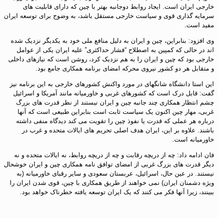
خارجی ایران است. ایجاد روابط دوجانبه بهتر با چین که دارای قابلیت های
سرمایه گذاری قوی و سیاست خارجی مستقل باشد، به وضوح برای توسعه ایران
مفید است.
وی افزود: بنابراین، چین و ایران به دلیل منافع ملی خود به یکدیگر نزدیک شده
اند در حالی که کمپین به اصطلاح “فشار حداکثری” علیه ایران یکی از عوامل
خارجی بود که چین و ایران را به هم نزدیک کرد، روشن است که نیازهای داخلی
و متقابل هر دو کشور نیروی محرکه امضای برنامه همکاری جامع بود.
این استا دانشگاه شانگهای در مورد واکنش کشورهای خارجی به این برنامه نیز
گفت: قابل درک است که کشورهای غربی و خاورمیانه مانند آمریکا و اسرائیل
چشم انتظار همکاری چند جانبه چین و ایران نیستند از نظر قدرت های بزرگ
غربی، مهار چین اکنون یک سیاست ثابت است بنابراین طبیعی است که آنها
درباره هر عملی که قدرت یا نفوذ چین را تقویت می کند دیدگاه منفی داشته
باشند. علاوه بر این، ایران هدف اصلی تحریم های ایالات متحده و غرب در
خاورمیانه است.
فان ادامه داد: چه از دریچه رقابت و چه از دریچه روابط، نه ایالات متحده و نه
دیگر قدرت های بزرگ غربی از امضای توافق نامه همکاری چین و ایران خوشحال
نیستند. در عین حال، اسرائیل، عربستان سعودی و سایر رقبای خاورمیانه (به
ویژه دشمنان ایران) نمی خواهند از طریق همکاری با چین، قوی شدن ایران را
ببینند، زیرا آنها فکر می کنند که یک ایران توسعه یافته خطرناک خواهد بود.