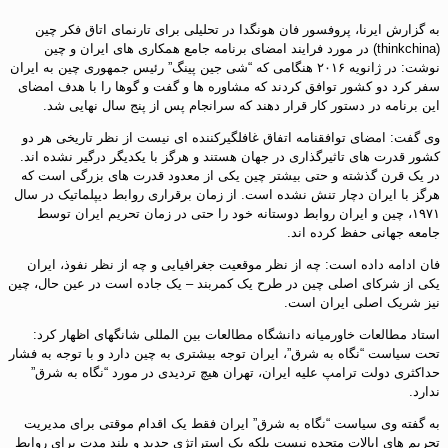
به گزارش ایرنا، پروفسور فان هونگدا در تحلیلی برای تارنمای اتاق فکر چین
(thinkchina) در مورد فرایند امضای برنامه جامع همکاری های ایران و چین
نوشت: در ژانویه ۲۰۱۶ هنگامی که “شی جین پینگ” رئیس جمهوری چین به ایران
سفر کرد دو کشور توافق کردند که مشاوره ها و گفت و گوها را با هدف امضای
این برنامه در دستور کار قرار دهند که سرانجام پس از پنج سال نهایی شد.
وی گفت: امضای توافقنامه اتفاق غافلگیرکننده ای نیست از نظر تاریخی هر دو
کشور قدرت های تاثیرگذاری در جهان هستند و هرگز با یکدیگر درگیر نشده اند.
در یک قرن گذشته و حتی بیشتر چین یکی از معدود قدرت های بزرگی است که
هرگز با ایران دچار تنش نشده است. از زمان برقراری روابط دیپلماتیک در سال
۱۹۷۱، چین و ایران روابط دوستانه خود را حتی در زمان تحریم ایران توسط
جامعه جهانی حفظ کرده اند.
فان ادامه داده است: چه از نظر موقعیت جغرافیایی و چه از نظر نفوذ، ایران
یکی از شرکای اصلی چین در طرح یک کمربند – یک جاده است در عین حال، چین
نیز شریک اصلی ایران است.
استاد مطالعات خاورمیانه دانشگاه مطالعات بین المللی شانگهای اظهار کرد:
تحت سیاست “نگاه به شرق”، ایران توجه بیشتری به چین دارد و با توجه به فشار
حداکثری دولت ترامپ علیه ایران، تهران هیچ تردیدی در مورد “نگاه به شرق”
ندارد.
به گفته وی سیاست “نگاه به شرق” ایران فقط یک اقدام موقتی برای مدیریت
تحریم های ایالات متحده نیست بلکه یک استراتژی جدید و بلند مدت برای روابط