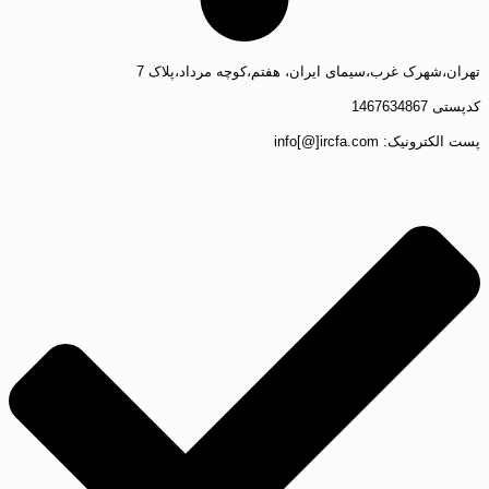
تهران،شهرک غرب،سیمای ایران، هفتم،کوچه مرداد،پلاک 7
کدپستی 1467634867
پست الکترونیک: info[@]ircfa.com