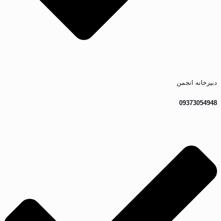
دبیرخانه انجمن
09373054948