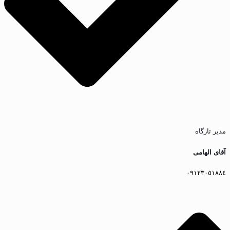
مدیر تارگاه
آقای الهامى
٠٩١٢٣٠٥١٨٨٤