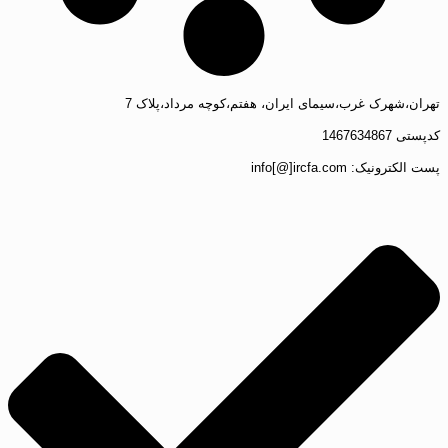
تهران،شهرک غرب،سیمای ایران، هفتم،کوچه مرداد،پلاک 7
کدپستی 1467634867
پست الکترونیک: info[@]ircfa.com