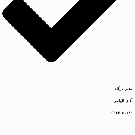
مدیر تارگاه
آقای الهامى
٠٩١٢٣٠٥١٨٨٤