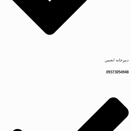
دبیرخانه انجمن
09373054948