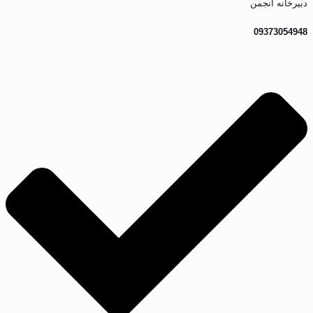
دبیرخانه انجمن
09373054948