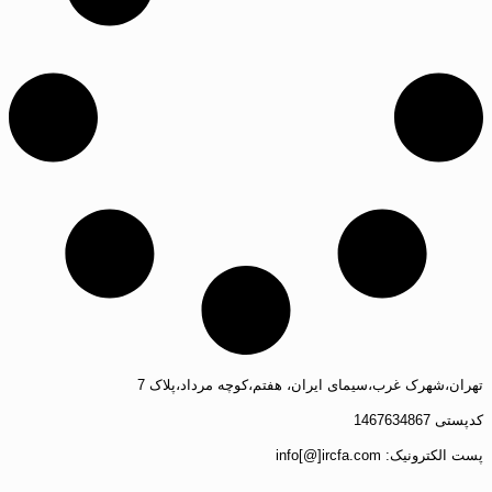
تهران،شهرک غرب،سیمای ایران، هفتم،کوچه مرداد،پلاک 7
کدپستی 1467634867
پست الکترونیک: info[@]ircfa.com