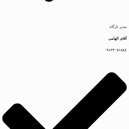
مدیر تارگاه
آقای الهامى
٠٩١٢٣٠٥١٨٨٤