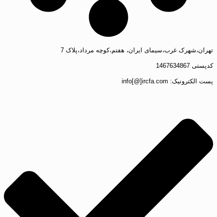
تهران،شهرک غرب،سیمای ایران، هفتم،کوچه مرداد،پلاک 7
کدپستی 1467634867
پست الکترونیک: info[@]ircfa.com