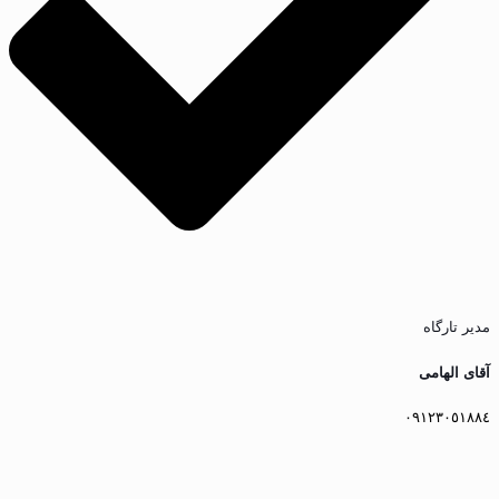
مدیر تارگاه
آقای الهامى
٠٩١٢٣٠٥١٨٨٤