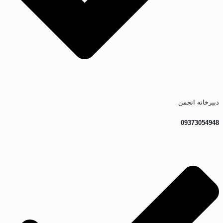
دبیرخانه انجمن
09373054948