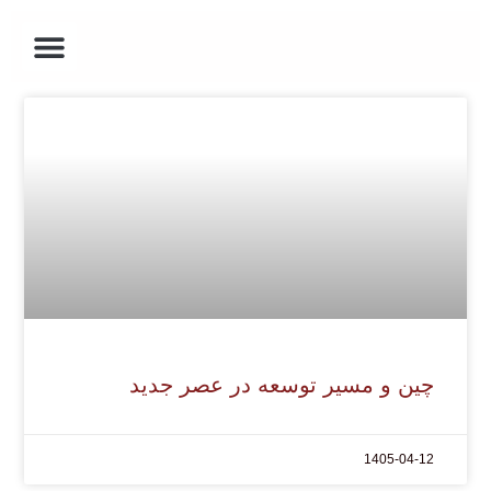
ارتباط با ما
درباره ما
جشن بهاره ی چین
صفحه اصلی
روز ملی خلیج فارس
چین و مسیر توسعه در عصر جدید
1405-04-12