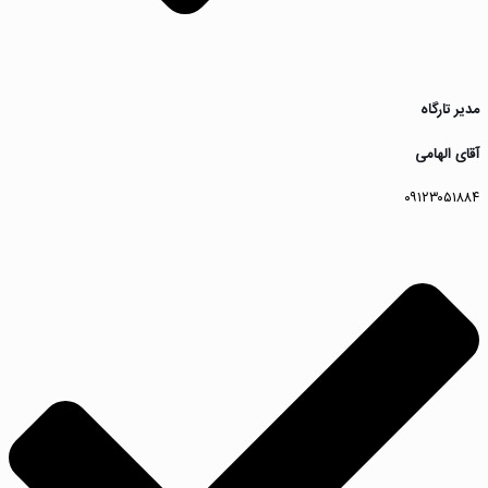
مدیر تارگاه
آقای الهامى
٠٩١٢٣٠٥١٨٨٤