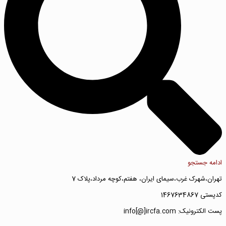
ادامه جستجو
تهران،شهرک غرب،سیمای ایران، هفتم،کوچه مرداد،پلاک 7
کدپستی 1467634867
پست الکترونیک: info[@]ircfa.com