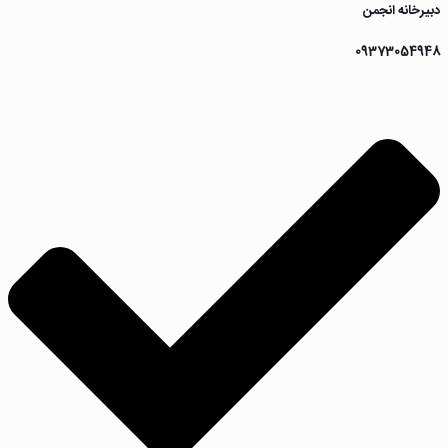
دبیرخانه انجمن
09373054948