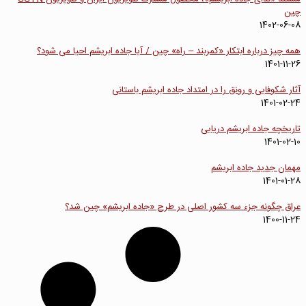
چین
1402-06-08
همه چیز درباره ابتکار «کمربند – راه» چین / آیا جاده ابریشم احیا می شود؟
1401-11-26
آثار شکوفایی و رونق را در امتداد جاده ابریشم باستانی
1401-02-24
تاریخچه جاده ابریشم دریایی
1401-02-10
مهمان جدید جاده ابریشم
1401-01-28
عراق چگونه جزء سه کشور اصلی در طرح «جاده ابریشم» چین شد؟
1400-11-24