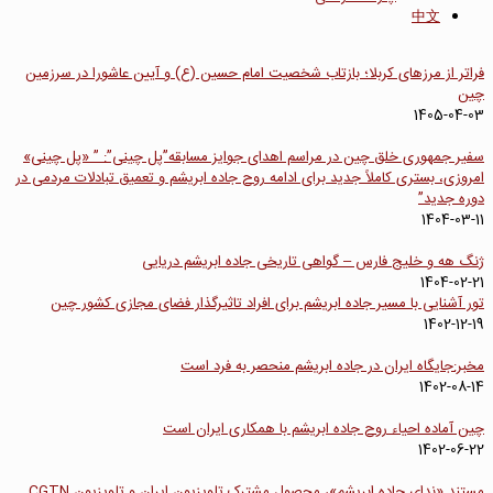
中文
فراتر از مرزهای کربلا؛ بازتاب شخصیت امام حسین (ع) و آیین عاشورا در سرزمین
چین
1405-04-03
سفیر جمهوری خلق چین در مراسم اهدای جوایز مسابقه”پل چینی”: ” «پل چینی»
امروزی، بستری کاملاً جدید برای ادامه روح جاده ابریشم و تعمیق تبادلات مردمی در
دوره جدید”
1404-03-11
ژنگ هه و خلیج فارس – گواهی تاریخی جاده ابریشم دریایی
1404-02-21
تور آشنایی با مسیر جاده ابریشم برای افراد تاثیرگذار فضای مجازی کشور چین
1402-12-19
مخبر:جایگاه ایران در جاده ابریشم منحصر به فرد است
1402-08-14
چین آماده احیاء روح جاده ابریشم با همکاری ایران است
1402-06-22
مستند «ندای جاده ابریشم»، محصول مشترک تلویزیون ایران و تلویزیون CGTN