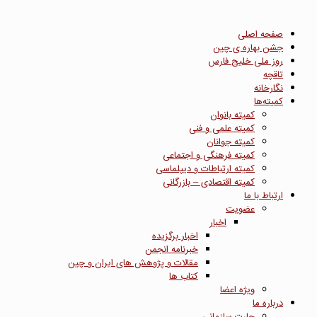
صفحه اصلی
جشن بهاره ی چین
روز ملی خلیج فارس
تاقچه
نگارخانه
کمیته‌ها
کمیته بانوان
کمیته علمی و فنی
کمیته جوانان
کمیته فرهنگی و اجتماعی
کمیته ارتباطات و دیپلماسی
کمیته اقتصادی – بازرگانی
ارتباط با ما
عضویت
اخبار
اخبار برگزیده
خبرنامه انجمن
مقالات و پژوهش های ایران و چین
کتاب ها
ویژه اعضا
درباره ما