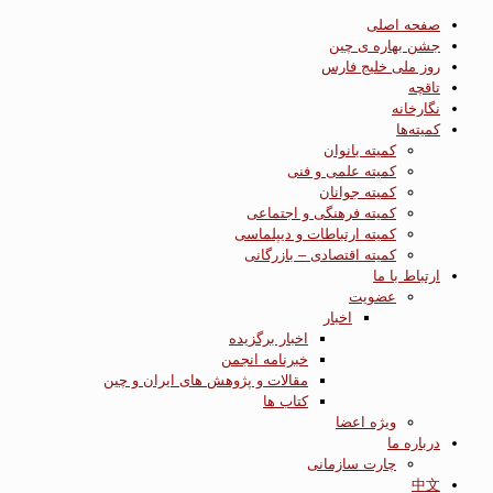
صفحه اصلی
جشن بهاره ی چین
روز ملی خلیج فارس
تاقچه
نگارخانه
کمیته‌ها
کمیته بانوان
کمیته علمی و فنی
کمیته جوانان
کمیته فرهنگی و اجتماعی
کمیته ارتباطات و دیپلماسی
کمیته اقتصادی – بازرگانی
ارتباط با ما
عضویت
اخبار
اخبار برگزیده
خبرنامه انجمن
مقالات و پژوهش های ایران و چین
کتاب ها
ویژه اعضا
درباره ما
چارت سازمانی
中文