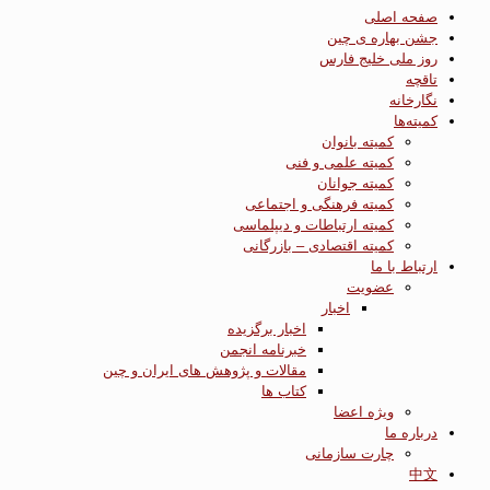
صفحه اصلی
جشن بهاره ی چین
روز ملی خلیج فارس
تاقچه
نگارخانه
کمیته‌ها
کمیته بانوان
کمیته علمی و فنی
کمیته جوانان
کمیته فرهنگی و اجتماعی
کمیته ارتباطات و دیپلماسی
کمیته اقتصادی – بازرگانی
ارتباط با ما
عضویت
اخبار
اخبار برگزیده
خبرنامه انجمن
مقالات و پژوهش های ایران و چین
کتاب ها
ویژه اعضا
درباره ما
چارت سازمانی
中文