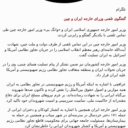
تلگرام
گفتگوی تلفنی وزرای خارجه ایران و چین
وزیر امور خارجه جمهوری اسلامی ایران و «وانگ یی» وزیر امور خارجه چین طی
تماس تلفنی با یکدیگر گفتگو و رایزنی کردند.
وزیر امور خارجه چین در این تماس تلفنی از طرف دولت و ملت چین، شهادت
آیت‌الله خامنه‌ای رهبر معظم انقلاب اسلامی را در جریان تجاوز نظامی آمریکا و
اسرائیل به ایران تسلیت گفت.
وزیر امور خارجه کشورمان نیز ضمن تشکر از پیام تسلیت همتای چینی، وی را در
جریان تحولات ایران و منطقه متعاقب تجاوز نظامی رژیم صهیونیستی و آمریکا
علیه ایران قرار داد.
عراقچی با اشاره به اینکه آمریکا و رژیم صهیونیستی در تجاوز نظامی به ایران
همه موازین و اصول حقوق بین‌الملل را نقض کرده و تاکنون صدها شهروند
بی‌گناه ایرانی را به شهادت رسانده‌اند، بر عزم نیروهای مسلح ایران برای دفاع
مقتدرانه از حاکمیت ملی، تمامیت سرزمینی و امنیت شهروندان خود تاکید کرد.
وزیر امور خارجه ایران همچنین با اشاره به کشتار کودکان و دختران ایرانی از
جمله ۱۷۱ دختر خردسال در مدرسه‌ای در شهر میناب و همچنین در حمله به
بیمارستان‌ها، مسئولیت جامعه جهانی برای محکومیت قاطع تجاوز نظامی رژیم
صهیونیستی و آمریکا و کشتار شهروندان ایرانی را خاطرنشان کرد.