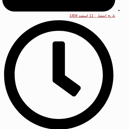
تاریخ انتشار :
11 اسفند 1404