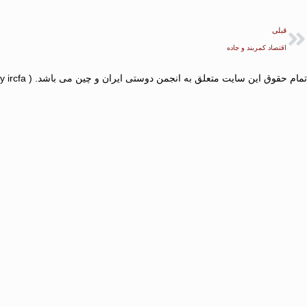
قبلی
اقتصاد کمربند و جاده
تمام حقوق این سایت متعلق به انجمن دوستی ایران و چین می باشد. ( All Right Reserved By ircfa © )