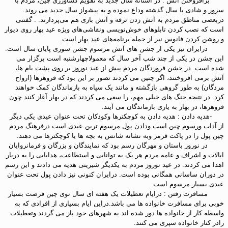
برافروختن آتش : در آستانه سال جدید به تقویم کشاورزی چین، مردم با
سرور و شادی با سال گذشته وداع نموده و به پیشواز سال جدید می روند.
دربعضی مناطق مردم به آتش زدن ترقه و آتش بازی هم می‌پردازند. . گفتنی
است که نصب کردن تابلوهای خوش‌نویسی ونقاشی‌های ویژه عید بهار روی دیوار
و روشن کردن فانوس نیز از جمله برنامه‌های عید بهار است.
درایران نیز یکی از جشن های آتش مرسوم جشن سوری پایان سال است.
این جشن در یکی از چند شب آخر سال که معمولاچهارشنبه است برگزار می
شده است. در جشن فروردگان مردم پیش از عید نوروز بر روی پشت بام ها،
آتش برمی افروختند، اگر چنین می کردند تصور بر این بود که فروهرها (ارواح
مردگان) به طور گروهی بازگشته و مانند یک سپاه به بازماندگان کمک خواهند
کرد. در نتیجه جنگ های خیلی مهم، را سعی می کردند که در بهار آغاز کنند چون
فروهرها، در بهار به یاری بازماندگان می آیند.
-هدیه دادن : هدیه دادن به کوچکترها وکودکان تحت عنوان عیدی یکی دیگر
از آداب ورسوم چین است ودادن پول مرسوم ترین عیدی است درفرهنگ مردم
چین پول را در پاکت قرمز وبه نشانه شانس به بچه ها یا کوچکترها می دهند.
در نوروز باستان و مهرگان رسم بود که نمایندگان و بزرگان و فرمانروایان
ایالات و اشراف و عامه مردم هر یک به توانایی و استطاعت، هدایایی را به دربار
اهدا می کردند. در عید نوروز مردم به یکدیگر شیرینی هدیه می دادند و این رسم
در دوران ساسانی همگانی بوده است. درایران کنونی نیز دادن پول تحت عنوان
عیدی بسیار مرسوم است.
مسافرت رفتن : درایام تعطیلات یک هفته ای سال نوی چین فرصت بسیار
خوبی برای مسافرت خانواده ها می باشد.دراین ایام بسیاری از افرادی که به
واسطه کار از خانواده ها دور شده اند به شهرهای خود باز می گردند وتعطیلات
رادر کنار خانواده سپری می کنند.