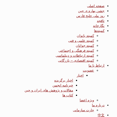
صفحه اصلی
جشن بهاره ی چین
روز ملی خلیج فارس
تاقچه
نگارخانه
کمیته‌ها
کمیته بانوان
کمیته علمی و فنی
کمیته جوانان
کمیته فرهنگی و اجتماعی
کمیته ارتباطات و دیپلماسی
کمیته اقتصادی – بازرگانی
ارتباط با ما
عضویت
اخبار
اخبار برگزیده
خبرنامه انجمن
مقالات و پژوهش های ایران و چین
کتاب ها
ویژه اعضا
درباره ما
چارت سازمانی
中文