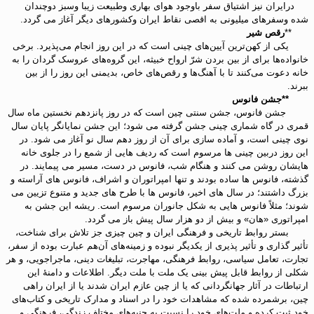
درایران نیز اشتیاق سفر باوجود هوای بهاری وطبیعت زیبا وسبز دوچندان
شده وسفرهای میلیونی به اقصی نقاط ایران وکشورهای دیگر آغاز می گردد.
**
رقص شیر
یکی از کهن‌ترین آیین‌های چینی است که در این روز انجام می‌پذیرد. برخی
خانواده‌ها برای از بین بردن شرّ ارواح خبیثه، این گروه‌های عروسک گردان را به
خانه دعوت می‌کنند تا با آهنگ‌ها و رقص‌های خاص، بدیمنی این روز را از بین
ببرند.
**جشن فانوس
جشن فانوس، جشن سنتی چین است که در روز پانزدهم نخستین ماه سال
قمری در گاه شماری چینی جشن گرفته می شود؛ این جشن نمایانگر پایان سال
نوی چینی است، و آماده سازی برای آن از روز دهم سال نو آغاز می شود. در
این روز دربین چینی ها مرسوم است که ردیف هایی از شمع را در جلوی خانه
هایشان روشن می کنند و هنگام شب، فانوس در دست، مسیر می پیمایند. در
گذشته، فانوس ها ساده بودند و تنها امپراتوران و اشراف، فانوس های آراسته و
بزرگ داشتند؛ در سال های اخیر، فانوس ها با طرح های جدید و متنوع تزیین می
شوند؛ مثلاً فانوس هایی به شکل جانوران مرسوم است. ریشه این جشن به
امپراتوری «هان» و بیش از دو هزار سال پیش باز می گردد.
بستر روابط تاریخی و فرهنگی ایران و چین چیزی جز تلاش برای شناخت،
تأثیر گذاری و تأثیر پذیری از یکدیگر نبوده و زمینه‌های آن‌هم عبارت بوده‌ از سفر،
تجارت، تعامل سیاسی، روابط فرهنگی، مهاجرت، تبلیغات دینی، ماجراجویی، و هر
شکلی از روابط قابل پیش بینی یک ملت با ملت دیگر. اطلاعات و دامنۀ این
ارتباطات در آثار جهانگردانی که یا از چین عازم ایران شدند یا از ایران راهی
چین، برشمرده شده که مشاهدات خود را در اسناد و مدارک تاریخی و کتاب‌های
خود ثبت کرده و ملت‌های خود را نسبت به جنبه‌های مختلف زندگی، فرهنگی و