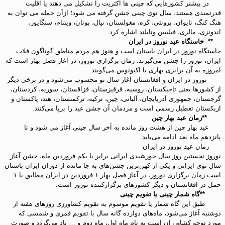
در بیشتر کشورهایی که چینی ها اکثریت را تشکیل می دهند یا اقلیت
قدرتمندی هستند، سال نوی چینی جشن گرفته می شود؛ ازآن جمله می توان به
هنگ کنگ، تایوان، برونئی، کره، مغولستان، نپال، بوتان، ویتنام، سنگاپور،
اندونزی، مالزی، فیلیپین وتایلند اشاره کرد.
** خاستگاه عید نوروز در ایران
خاستگاه نوروز در ایران باستان است و هنوز هم مردم مناطق گوناگون فلات
ایران، نوروز را جشن می‌گیرند. زمان برگزاری نوروز، در آغاز فصل بهار است که
امروزه به آن برابری بهاری یا اکیونوس می‌گویند.
نوروز در ایران و افغانستان آغاز سال نو محسوب می‌شود و در برخی دیگر
از کشورها یعنی تاجیکستان، روسیه، قرقیزستان، قزاقستان، سوریه، کردستان،
گرجستان، جمهوری آذربایجان، آلبانی، چین، ترکیه، ترکمنستان، هند، پاکستان و
ازبکستان تعطیل رسمی است و مردمان آن جشن عید را برپا می‌کنند.
**زمان عید بهار چین
عید بهار چین از هشت روز مانده به آخر سال چینی آغاز می شود و تا
پانزدهم ماه بعد ادامه می‌یابد.
زمان عید نوروز در ایران
نوروز نخستین روز سال خورشیدی ایرانی برابر با یکم فروردین ماه، جشن آغاز
سال نوی ایرانی و یکی از کهن‌ترین جشن‌های به جا مانده از دوران ایران باستان
است زمان برگزاری نوروز، در آغاز فصل بهار ۱ فروردین در ایران مطابق با ۱
حمل در افغانستان و دیگر کشورهای برگزارکننده نوروز است.
**گاه شمار چینی یا تقویم چینی
طبق این گاه شمار یا تقویم موسوم به تقویم کشاورزی روزهای هفته از
دوشنبه آغاز می‌شود، ماه‌های دوازده گانه سال با تقویم قمری و شمسی که
مورد توجه کشاورزان است به نام ماه اول، ماه دوم و … یاد می‌گردد و صورت