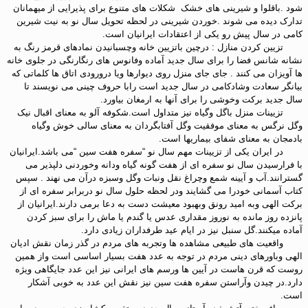
شود .باقلوا و شیرینی های خشک شکلات های متنوع برای پذیرایی از میهمانان
تدارک دیده می شوند .خوردن شیرینی در لحظه تحویل سال نو به نیت شیرین
کامی در سال پیش رو یکی از اعتقادات ایرانیان است.
تزیین کردن منازل : درچین باتزیین خانه وچسبانیدن نمادهای قرمز رنگ به
نشانه شانس فضا را برای سال جدید آماده وفانوس های رنگارنگی در جلوی خانه
ها آویزان می کنند . جای جای منزل روی دیوارها ویا درورودی اتاق ها کلماتی که
بیانگر سعادت وشادکامی در سال جدید است رابا حروف چینی می نویسند تا
سال جدید برکت وخوشی را برای آنها به ارمغان بیاورد.
تزیینات منزل باگل وگیاه نیز متداول است.شکوفه آلو به معنای اقبال نیک
وگل نرگس به معنای موفقیت وگل آفتابگردان به معنای سالی خوش وگیاه
بادمجان به معنای شفای بیماریها است.
در ایران یکی از تزیینات مهم سال نو “سفره هفت سین “می باشد.ایرانیان
با فرارسیدن سال نو سفره ای از هفت گونه گیاه ودانه وخوردنی دلپذیر می
گسترانند.آب و آیینه شمع وچراغ نقل ونبات وگل وسبزه درآن می نهند . سپس
کتاب آسمانی خودرا می گشایند ودر لحظه حلول سال نو دربرابر سفره ای از
برکت الهی وبه امید رونق وبهبود معیشت دست به دعا برمی دارند.ایرانیان از
پانزده روز مانده به نوروز مقداری عدس یا گندم یا ماش را برای سبز کردن
آماده میکنند.گل سنبل نیز در ایام عید طرفداران زیادی دارد.
واقعیت های طبیعی مشاهده ها وتجربه های مردم در گذر زمان نقش ادیان
الهی وباورهای دینی مردم در توجه به عدد هفت بسیار اساسی است واز همین
روست که قرن هاست در آیین ها ورسم های ایرانی نیز این عدد جایگاهی ویژه
دارد.در چیدن وآراستن سفره هفت سین نیز نقش این عدد به خوبی آشکار
است.