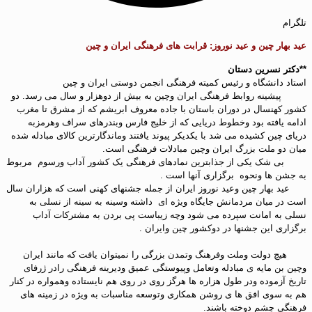
تلگرام
عید بهار چین و عید نوروز: قرابت های فرهنگی ایران و چین
**دکتر نسرین دستان
استاد دانشگاه و رئیس کمیته فرهنگی انجمن دوستی ایران و چین
پیشینه روابط فرهنگی ایران وچین به بیش از دوهزار و سال می رسد. دو
کشور کهنسال در دوران باستان با جاده معروف ابریشم که از مشرق تا مغرب
ادامه یافته بود وخطوط دریایی که از خلیج فارس وبندرهای سراف وهرمزبه
دریای چین کشیده می شد با یکدیکر پیوند یافتند وماندگارترین کالای مبادله شده
میان دو ملت بزرگ ایران وچین مبادلات فرهنگی است.
بی شک یکی از جذابترین نمادهای فرهنگی یک کشور آداب ورسوم مربوط
به جشن ها ونحوه برگزاری آنها است .
عید بهار چین وعید نوروز ایران از جمله جشنهای کهنی است که هزاران سال
است در میان مردمانش جایگاه ویژه ای داشته وسینه به سینه از نسلی به
نسلی به امانت سپرده می شود وچه زیباست پی بردن به مشترکات آداب
برگزاری این جشنها در دوکشور چین وایران .
هیچ دولت وملت وفرهنگ وتمدن بزرگی را نمیتوان یافت که مانند ایران
وچین بن مایه ی مبادله وتعامل وپیوستگی عمیق ودیرینه فرهنگی رادر ژرفای
تاریخ آزموده ودر طول هزاره ها هرگز روی در روی هم نایستاده وهمواره در کنار
هم به سوی افق ها ی روشن همکاری وتوسعه مناسبات به ویژه در زمینه های
فرهنگی چشم دوخته باشند.