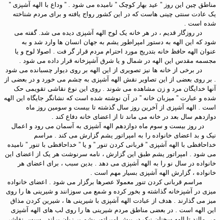
مناطق چین این روز ” عید بهار کوچک ” نامیده می شود . ” وداع با الهه آشپزی ”
یک عادت سنتی چینی هاست که در این کشور رواج یافته و برای مردم شناخته
شده است .
در روزگار قدیم ، در هر خانه یک لوح الهه آشپزی دیده می شد. گفته می
شود که این الهه به دستور امپراطور یشم به جهان انسان ها وارد شد و به
عنوان الهه حافظ خانه بتدریج مورد احترام مردم قرار گر فت . اصولا لوح و یا
مجسمه مقدس این الهه در شمال و یا شرق آشپزخانه قرار داده می شود .
در برخی از خانه ها نیز تصویری از این الهه بر روی دیوار چسبانده می شود
. بر روی بعضی از این تصاویر نقش الهه آشپزی به چشم می خورد و در بعضی از
آنها خدایگان مرد و زن مشاهده می شوند . روی این نوع نقاشی تقویمی حک
شده و عبارت ” میزبان خانه ” در آن نوشته شده است که نشانگر جایگاه این الهه
است . الهه آشپزی از آخرین روز سال گذشته تا بیست و سومین روز ماه
دوازدهم سال بعد در خانه می ماند تا از اعضای خانه دفاع کند .
در روز بیست و سوم ماه دوازدهم الهه آشپزی به آسمان می رود و اعمال
نیک و بد اعضای خانواده را به امپراتور یشم گزارش می کند . مراسم
خداحافظی با الهه آشپزی ” قربانی کردن تنور ” و یا ” خداحافظی با تنور ” نامیده
می شود . امپراتور یشم طبق این گزارش ، نامه سرنوشت هر یک از اعضای این
خانواده در سال نو را به الهه آشپزی می دهد . بدین سبب ، برای اعضای هر
خانواده ، گزارش الهه آشپزی بسیار مهم است .
مراسم قربانی کردن تنور معمولا عصرها برگزار می شود . اعضای خانواده
میزی در آشپزخانه گذاشته و بخور کرده و شمع می سوزانند و شیرینی ها را روی
میز می گذارند . هدف از عبادت الهه آشپزی با شیرینی ها ، شیرین کردن مذاق
این الهه است . در بعضی مناطق مردم شیرینی ها را روی لب های الهه آشپزی
می مالند تا الهه سخنان نیک در پیش امپراتور یشم بر زبان براند . سپس نقاشی