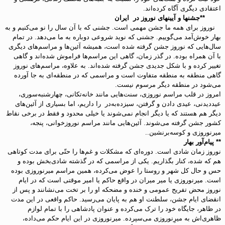
اعتقادی دیگری آگاه کرده‌اند.
**جشنها و آیینهای نوروز در ایران
نوروز برای همه ما جشن مهمی است. جشنی که با آن سال را نو می‌کنیم و به
بهار خوش‌آمد می‌گوییم. جشنی که نوید شروعی دوباره به ما می‌دهد. در تمام
سال‌هایی که نوروز جشن گرفته شده است، همیشه آئین‌ها و مراسم‌های دیگری
با آن همراه بوده. در گذر زمان، گاهی این مراسم‌ها فراموش شده‌اند و گاهی
تغییر کرده و با شکل جدیدی جشن گرفته شده‌اند. به علاوه، مراسم‌های نوروز
گاهی منطقه به منطقه متفاوت است و مراسمی که در منطقه‌ای به جا آورده
می‌شود در منطقه دیگر مرسوم نیست.
امروز در قلب مراسم‌ نوروزی، سنت‌هایی مانند خانه‌تکانی، چهارشنبه‌سوری،
عیددیدنی، عیدی دادن و گرفتن، سیزده‌به‎‎‌در را داریم، اما بسیاری از آئین‌های
دیگر هم هستند که یا دیگر انجام نمی‌شوند یا خیلی محدود و فقط در برخی نقاط
کشور جشن گرفته می‌شوند. آئین‌هایی مانند مراسم نوروزخوانی، پنجه،
میرنوروزی و کوسه‌بر‌نشین..
** پیام‌آور بهار
نوروز زمان شادی است. دوره‌ای که مشکلات و غم‌ها را حتّی برای مدت کوتاهی
هم که شده، کنار بگذاریم. یکی از مراسمی که در گذشته شادی‌بخش بوده و
حس و حال کل شهر و روستا را عوض می‌کرده، همین مراسم میرنوروزی بوده
است. میرنوروزی یا میر میران در واقع حاکم یا امیر موقتی است که در ایام
نوروز محض تفریح عمومی و خنده و مضحکه او را بر تخت می‌نشانند و پس از
انقضای ایام جشن، سلطنت او هم به پایان می‌رسید. حاکم واقعی در این مدت
در ظاهر، جایگاه خود را ترک می‌کرده و عنوان پادشاهی را با تمام لوازم
ظاهری‌اش به میرِنوروزی می‌سپرده. میرنوروزی در این ایام حکم می‌داده،