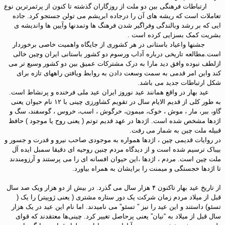
ارتباطات فرهنگی بین دو ملت از روزگاران گذشته تا کنون از پرثمرترین نوع
تعاملات است که ریشه های آن را درجاده ابریشم می تولن جستجو کرد. جاده
ایی که بر رشد وبالندگی وفراگیر شدن فرهنگ ها وتمدنها وآیین ها واندیشه ی
بشریت کمک بسزایی کرده است .
جشنها واعیاد باستانی در هر کشوری از جایگاه واهمیت خاصی برخوردار
است.مطالعه تاریخی درباره آداب ورسوم دو کشور باستانی ایران وچین خالی
ازلطف نبوده وافق دید مارا به درک مشترکات عمیق بین دو کشور وسیع تر می
کند واین امر قدمی به سمت وسعت دادن به روابط ویافتن راههای تازه برای
شکل ارتباطات جدید می باشد.
عید بهار در واقع همانند عید نوروز ایران عید ملی فرخنده و پرنشاط است.
به طور کلی از قدیم الایام سال در تقویم کشاورزی چینی با ۱۲ نام حیوان یعنی
گاو، ببر، مار ، موش ، خوک، میمون، خرگوش ، اسب، خروس ، گوسفند، سگ و
اژدها مشخص شده است. اژدها در عهد قدیم توتم ( یعنی روح یا موجود ) حافظ
قبیله ملت چین به شمار می رفت.
در روایات قدیمی چین ، اژدها همواره به موجودی صاحب نیرو و قدرت و جسور و
بیباک ترسیم شده است و از دیدگاه مردم چنین روحیه ای دقیقا سمبل ایده آل
ملت چین است. مردم ، اژدها ،این حیوان افسانه ای را می پرستند و آرزومندند
تا اژدها خجستگی و میمنت را برایشان به همراه بیاورد.
از تاریخ عید بهار تاکنون ۴ هزار سال می گذرد. در بیش از دو هزار ویک صد سال
قبل از میلاد مردم زمان شرکت یک دور ستاره مشتری ( یعنی ژوپیتر) را یک (
تسئو) داستند و این عید را نیز ” تسئو” می نامیدند. اما نام این عید در یک هزار
سال قبل از میلاد به “نیان” یعنی پرحاصل تغییر کرد. چینی‌ها معتقدند که قوای