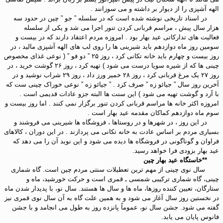
الهه آشپزی را از دیوار بر داشته و می سوزانند .
در اسناد تاریخی نوشته شده است که در سلسله ” جو ” چین در حدود سه
هزار سال پیش ، مراسم قربانی کردن تنور اجرا می شد و یکی از سلسله
فعالیت های تدارکاتی عید بهار بود . امروزه مردم اعتقاد دارند که در بیست و
سومین روز ماه دوازدهم باید شیرینی ها را روی لب های الهه آشپزی مالید ، در
روز بیست و چهارم باید خانه تکانی کرد ، روز ۲۵ ” دو فو ” ( نوعی غذای مخصوص
چینی ها که از شیره سویا درست می شود ) تهیه کرد ، روز ۲۶ گوشت خرید ، در
روز ۲۷ یک مرغ قربانی کرد ، روز ۲۸ خمیر ورز داد ، روز ۲۹ شراب نوشید و در
آخرین روز سال ” جیائو زه ” صرف کرد . ” جیائو زه ” نوعی خوراک چینی ست که
با آرد و گوشت تهیه می شود ) این سنت ها البته جزو عادات قدیمی است .
امروزه اکثر خانه ها مراسم قربانی کردن تنور برگزار نمی کنند . اما روز بیست و
سوم ماه دوازدهم کماکان مقدمه عید بهار است .
در این روز ، در شهرها و در روستاها ، فروشگاه ها شیرینی می فروشند و
بسیاری مردم بر اساس عادت به خانه تکانی می پردازند . در این دوران ، کالاهای
فراوان و گوناگونی در فروشگاه ها دیده می شود و این نوید آن را می دهد که
عید بهار بزودی فرا خواهد رسید.
**خاستگاه عید بهار چین
سال نوی چینی از مهم ترین تعطیلات سنتی مردم چین است. گاه شماری
چینی، گاه شماری ترکیبی شمسی ـ قمری است و حرکت خورشید، ماه و
ستارگان، تعیین کننده روزها، ماه ها و سال ها هستند. سال نو، با پدیدار شدن ماه
در نخستین روز سال آغاز می شود و به همین علت گاه به آن سال نوی قمری نیز
گفته می شود. جشن سال نو، عموماً پانزده روز به طول می انجامد و با جشن
فانوس پایان می یابد.