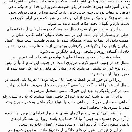
رضایت داشته باشد و خدی آشپزخانه با برکت و نعمت از آسمان به آشپزخانه باز
آید.در آشپزخانه چینی‌ها خاصه در پکن همیشه تصویر این خدا در حالیکه ماهی
(ماهی در معابد بودایی چین جایی خاص دارد. گویند بودا بر ماهی دریای وجود
نشسته و زنگ و چوبک و سنج از آن نواخته می شود که ماهی آرام نگیرد) در
دست دارد و نگهبان پخت غذاها است دیده می‌شود.
درایران نیزاز پیش از شروع سال نو تمیز کردن منازل یکی از دغدغه های
اصلی در پیشواز از بهار است.این مراسم تحت عنوان “خانه تکانی”نشان از
اهمیت دادن ایرانیها به تمیزی وهمگام شدن با تمیزی طبیعت است.طبق اعتقاد
ایرانیان بازدودن آلودگیها فقر وگرفتاری وبدی نیز از خانه ها رخت برمی بندد وبه
جای آن گشاده روزی ونیکبختی وبرکت جایگزین می شود.
.ضیافت شام : با حضور همه اعضای خانواده در شب آستانه عید چه در
شمال چه در جنوب کشور لازم و ضروری است. در جنوب این شام غالباً از بیش
از ده نوع خوراک تشکیل می‌شود که در میان آنها ماهی و خوراکی تهیه شده از
خمیر لوبیا باید دیده‌شود.
زیرا این دو خوراک در تلفظ به چینی با ” مرفه بودن ” تقریبا یکی است. در
شمال این غذا را اغلب ” جیا زه” یعنی گوشواره تشکیل می‌دهد. خانواده دراین
شب در کنار یکدیگر به تهیه این خوراک سنتی مشغول می‌شوند.
درایران نیز در شب عید نوروزخوراک خاصی تهیه میشود که به نام سبزی پلو
باماهی است.این خوراک از ماهی سفید یا انواع دیگر ماهی به همراه برنچ پخته
شده با سبزی های مختلف است.
تهیه شیرینی : در میان خوراک‌های سنتی عید بهار غذاهای شیرین تهیه شده
از آرد برنج چسبیده به چینی ” نیا گا” حتما باید باشد. زیرا این نشانگر ارتقای
دائمی سطح زندگی، گردهم آمدن و سعادتمندی اعضای خانواده است.
در ایران نیز تهیه شیرینی های خانگی از چندروز مانده به نوروز شروع می