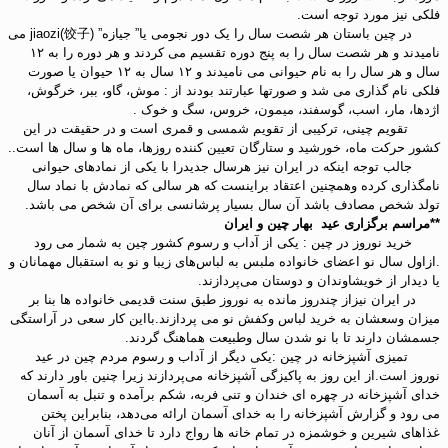
فلکی نیز مورد توجه است.
در چین باستان هر شصت سال را یک دور نجومی یا” جیازه” jiaozi(饺子) می
نامیدند و هر شصت سال را به پنج دوره تقسیم می کردند و هر دوره را به ۱۲
سال و هر سال را به نام حیوانی می نامیدند و ۱۲ سال به ۱۲ حیوان یا صورت
فلکی نام گذاری می شد و صورتها عبارتند بودند از : موش، گاو، ببر، خرگوش،
اژدها، مار، اسب، گوسفند، میمون، خروس، سگ و خوک .
تقویم چینی، ترکیبی از تقویم شمسی و قمری است و در حقیقت در این
کشور حرکت ماه، خورشید و ستارگان تعیین کننده روزها، ماه ها و سال ها است..
جالب توجه اینکه در ایران نیز هرسال جدیدرا با یکی از نمادهای حیوانی
نامگذاری کرده وهمچنین اعتقاد براینست که هر سالی که نمادش با نماد سال
تولد شخص مصادف باشد آن سال بسیار پرشانسی برای آن شخص می باشد.
**مراسم برگزاری عید بهار چین و ایران
خرید نوروز در چین : یکی از آداب و رسوم کشور چین به شمار می رود
.ازاول سال نو اعضای خانواده ملبس به لباس‌های زیبا و نو به استقبال مهمانان و
یا دیدار از خویشاوندان و دوستان می‌پردازند.
در ایران نیزاز چندروز مانده به نوروز طبق سنت قدیمی خانواده ها بنا بر
میزان وسعشان به خرید لباس وکفش نو می پردازند.بااین کار سعی در آراستگی
جسمشان دارند تا با نو شدن سال وطبیعت هماهنگ گردند.
تمیزی آشپزخانه در چین :یکی دیگر از آداب و رسوم مردم چین در عید
نوروز است.از این روز به پاکیزگی آشپزخانه می‌پردازند زیرا چنین باور دارند که
خدای آشپزخانه در چهره ای خندان و تنی فربه، شکم برآمده و تنبل به آسمان
می رود و گزارش آشپزخانه را به خدای آسمان ارائه می‌دهد، بنابراین پختن
غذاهای شیرین و خوشمزه در تمام خانه ها رواج دارد تا خدای آسمان از آنان