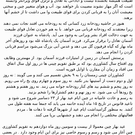
طبیعت همیشه بخشنده نیست و آبادانی به تعادل و تزلزل قوای ویرانگر وابسته
است که اگر مهار نشوند مصیبت بار خواهند بود. آب و هوای متغییر چین و سختی
معیشت آنان را به قربانی کردن برای قوای طبیعت وا می داشت تا از خشم آنها
برهند.
هنوز در حاشیه رودخانه زرد کسانی که به رودخانه می افتند نجات نمی دهند
زیرا معتقدند که رودخانه قربانی می خواهد. با به هم خوردن تعادل قوای طبیعت
به جهت دخالت افراد بشر ویرانی به وجود می آید. پادشاه به عنوان فرزند
آسمان تعادل را برقرار می‌کرد. فرزند آسمان یک پادشاه غله بود و روزهای آخر
ماه بهار که گیاه فرفیون گل می دهد و عدس آبی بزرگ می‌شود مراسم قربانی
کردن را انجام می دهد.
پرستش آسمان در زمین از امتیازات فرزند آسمان بود. از مهمترین وظایف
وی افتتاح سال کشاورزی بود که بر طبق تقویم چینی ها در روز اول سال اتفاق
می افتاد و زمان آن مقارن با اوایل فوریه است.
کشاورزان چینی زمستان را به ۹ بخش تقسیم می کنند و می گویند : نه روز
اول و دوم دست از آستینها بدر نکنید. نه روز سوم و چهارم روی یخ راه می رویم.
نه روز پنجم و ششم بید های کنار رودخانه جوانه می زنند. نه روز هفتم و هشتم
یخ رودها آب می شود. نه روز نهم و دهم کشتزارها را شخم بزنید.
به رسم و عادت عامیانه در چین ایام عید بهار از ۲۳ دسامبر شروع می شود و
تاعید فانوس در تاریخ ۱۵ ماه آینده خاتمه می یابد که جمعا سه هفته طول می
کشد. به منظور گرامیداشت ایام عید از شهرها گرفته تا دهات ها ، مردم
فعالیتهای مختلفی را انجام می دهند و جشنهایی برپا می کنند.
عید بهار چین معمولا از بیست و سومین روز ماه دوازدهم به تقویم کشاورزی
چین آغاز می شود و رسم و رسوم خاصی نیز برای این ایام وجود دارد . در بعضی