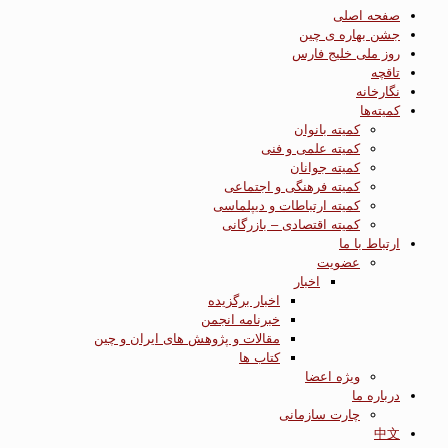
صفحه اصلی
جشن بهاره ی چین
روز ملی خلیج فارس
تاقچه
نگارخانه
کمیته‌ها
کمیته بانوان
کمیته علمی و فنی
کمیته جوانان
کمیته فرهنگی و اجتماعی
کمیته ارتباطات و دیپلماسی
کمیته اقتصادی – بازرگانی
ارتباط با ما
عضویت
اخبار
اخبار برگزیده
خبرنامه انجمن
مقالات و پژوهش های ایران و چین
کتاب ها
ویژه اعضا
درباره ما
چارت سازمانی
中文