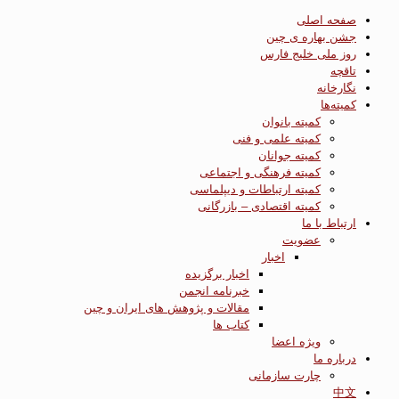
صفحه اصلی
جشن بهاره ی چین
روز ملی خلیج فارس
تاقچه
نگارخانه
کمیته‌ها
کمیته بانوان
کمیته علمی و فنی
کمیته جوانان
کمیته فرهنگی و اجتماعی
کمیته ارتباطات و دیپلماسی
کمیته اقتصادی – بازرگانی
ارتباط با ما
عضویت
اخبار
اخبار برگزیده
خبرنامه انجمن
مقالات و پژوهش های ایران و چین
کتاب ها
ویژه اعضا
درباره ما
چارت سازمانی
中文