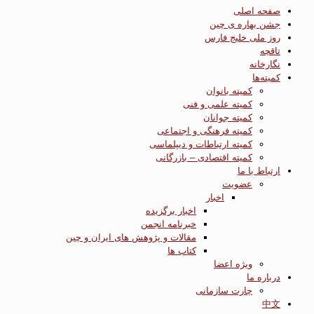
صفحه اصلی
جشن بهاره ی چین
روز ملی خلیج فارس
تاقچه
نگارخانه
کمیته‌ها
کمیته بانوان
کمیته علمی و فنی
کمیته جوانان
کمیته فرهنگی و اجتماعی
کمیته ارتباطات و دیپلماسی
کمیته اقتصادی – بازرگانی
ارتباط با ما
عضویت
اخبار
اخبار برگزیده
خبرنامه انجمن
مقالات و پژوهش های ایران و چین
کتاب ها
ویژه اعضا
درباره ما
چارت سازمانی
中文