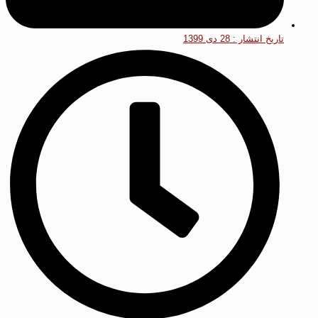
تاریخ انتشار :
28 دی 1399