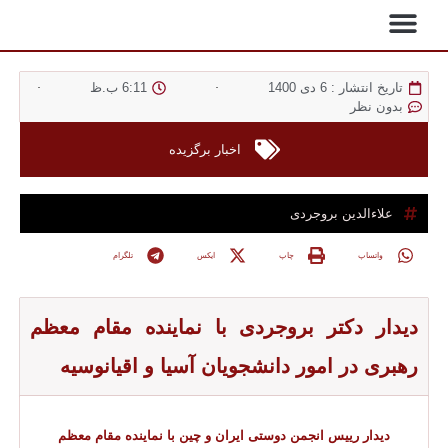
ارتباط با ما
درباره ما
جشن بهاره ی چین
صفحه اصلی
روز ملی خلیج فارس
تاریخ انتشار :
6 دی 1400
6:11 ب.ظ
بدون نظر
اخبار برگزیده
علاء‌الدین بروجردی
واتساپ
چاپ
ایکس
تلگرام
دیدار دکتر بروجردی با نماینده مقام معظم
رهبری در امور دانشجویان آسیا و اقیانوسیه
دیدار رییس انجمن دوستی ایران و چین با نماینده مقام معظم