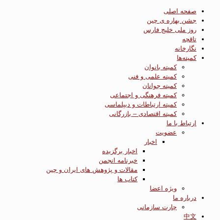
صفحه اصلی
جشن بهاره ی چین
روز ملی خلیج فارس
تاقچه
نگارخانه
کمیته‌ها
کمیته بانوان
کمیته علمی و فنی
کمیته جوانان
کمیته فرهنگی و اجتماعی
کمیته ارتباطات و دیپلماسی
کمیته اقتصادی – بازرگانی
ارتباط با ما
عضویت
اخبار
اخبار برگزیده
خبرنامه انجمن
مقالات و پژوهش های ایران و چین
کتاب ها
ویژه اعضا
درباره ما
چارت سازمانی
中文