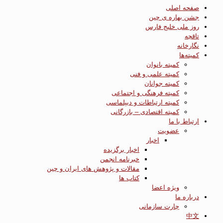
صفحه اصلی
جشن بهاره ی چین
روز ملی خلیج فارس
تاقچه
نگارخانه
کمیته‌ها
کمیته بانوان
کمیته علمی و فنی
کمیته جوانان
کمیته فرهنگی و اجتماعی
کمیته ارتباطات و دیپلماسی
کمیته اقتصادی – بازرگانی
ارتباط با ما
عضویت
اخبار
اخبار برگزیده
خبرنامه انجمن
مقالات و پژوهش های ایران و چین
کتاب ها
ویژه اعضا
درباره ما
چارت سازمانی
中文