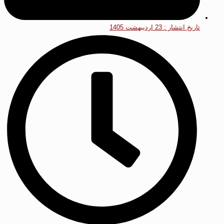
تاریخ انتشار :
23 اردیبهشت 1405