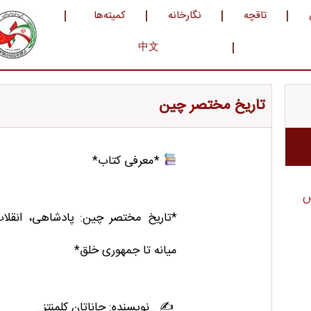
تاقچه
نگارخانه
کمیته‌ها
中文
تاریخ مختصر چین
*معرفی کتاب*
س
*تاریخ مختصر چین: پادشاهی، انقلا
میانه تا جمهوری خلق*
✍️ _نویسنده: جاناتان کلمنتز_