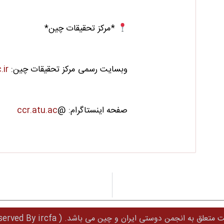
*مرکز تحقیقات چین*
وبسایت رسمی مرکز تحقیقات چین:
ir
صفحه اینستاگرام: @
ccr.atu.ac
ه انجمن دوستی ایران و چین می باشد. ( All Right Reserved By ircfa © )