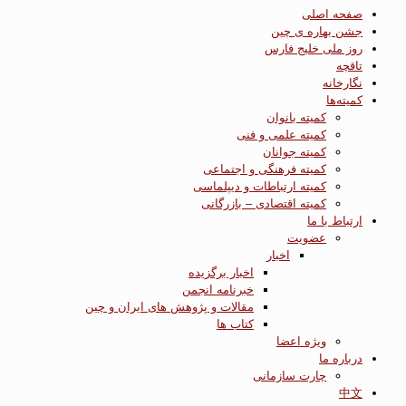
صفحه اصلی
جشن بهاره ی چین
روز ملی خلیج فارس
تاقچه
نگارخانه
کمیته‌ها
کمیته بانوان
کمیته علمی و فنی
کمیته جوانان
کمیته فرهنگی و اجتماعی
کمیته ارتباطات و دیپلماسی
کمیته اقتصادی – بازرگانی
ارتباط با ما
عضویت
اخبار
اخبار برگزیده
خبرنامه انجمن
مقالات و پژوهش های ایران و چین
کتاب ها
ویژه اعضا
درباره ما
چارت سازمانی
中文