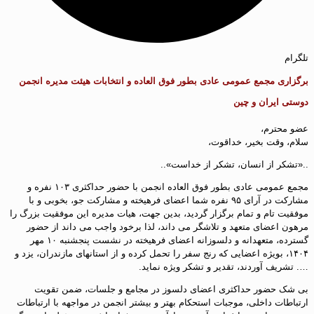
تلگرام
برگزاری مجمع عمومی عادی بطور فوق العاده و انتخابات هیئت مدیره انجمن
دوستی ایران و چین
عضو محترم،
سلام، وقت بخیر، خداقوت،
..«تشکر از انسان، تشکر از خداست»..
مجمع عمومی عادی بطور فوق العاده انجمن با حضور حداکثری ۱۰۳ نفره و
مشارکت در آرای ۹۵ نفره شما اعضای فرهیخته و مشارکت جو، بخوبی و با
موفقیت تام و تمام برگزار گردید، بدین جهت، هیات مدیره این موفقیت بزرگ را
مرهون اعضای متعهد و تلاشگر می داند، لذا برخود واجب می داند از حضور
گسترده، متعهدانه و دلسوزانه اعضای فرهیخته در نشست پنجشنبه ۱۰ مهر
۱۴۰۴، بویژه اعضایی که رنج سفر را تحمل کرده و از استانهای مازندران، یزد و
…. تشریف آوردند، تقدیر و تشکر ویژه نماید.
بی شک حضور حداکثری اعضای دلسوز در مجامع و‌ جلسات، ضمن تقویت
ارتباطات داخلی، موجبات استحکام بهتر و بیشتر انجمن در مواجهه با ارتباطات