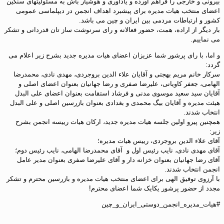
بیرونی و خارجی را فراهم آورده و یادآوری و هوشیار باش به مسئولیتهای سنگین
اعضای منتخب هیات مدیره برای پیشبرد اهداف انجمن در دیپلماسی عمومی
کشور و ارتباطات مردمی بین ایران و چین می باشد.
بار دیگر از اراده، همت، حضور فعالانه و رای سرنوشت ساز تان قدردانی و تشکر
می نماییم.
و اما، با رای پرشور شما عزیزان اعضای هیات مدیره جدید بشرح زیر اعلام می
گردد:
سرکار خانم مریم بهجتی و آقایان علاء الدین بروجردی، مهدی نادی، محمدرضا
الهامی، جعفر کاویانی، علیرضا صفری و رضا جهانیان بعنوان اعضای اصلی و
آقایان سید سعید موسوی مدنی و فرشاد استقامت بعنوان اعضای علی البدل
هیئت مدیره و آقایان بیگ محمدی و بغدادی بعنوان بازرسین اصلی و علی البدل
انتخاب شدند.
همچنین پیرو اولین جلسه هیات مدیره جدید، ارکان هیات رییسه انجمن بشرح
زیر:
آقای علاء الدین بروجردی، رییس هیات مدیره؛
آقای مهدی نادی، نایب رئیس اول و آقای محمدرضا الهامی، نایب رئیس دوم؛
آقای رضا جهانیان بعنوان خزانه دار و آقای علیرضا صفری بعنوان مدیر عامل
انجمن انتخاب شدند.
با آرزوی توفیق الهی برای اعضای منتخب هیات مدیره و بازرسین محترم و تشکر
مجدد از حضور پرشور یکایک شما اعضای محترم!
#هیات_مدیره_انجمن_دوستی_ایران_و_چین