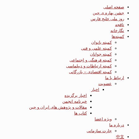
صفحه اصلی
جشن بهاره ی چین
روز ملی خلیج فارس
تاقچه
نگارخانه
کمیته‌ها
کمیته بانوان
کمیته علمی و فنی
کمیته جوانان
کمیته فرهنگی و اجتماعی
کمیته ارتباطات و دیپلماسی
کمیته اقتصادی – بازرگانی
ارتباط با ما
عضویت
اخبار
اخبار برگزیده
خبرنامه انجمن
مقالات و پژوهش های ایران و چین
کتاب ها
ویژه اعضا
درباره ما
چارت سازمانی
中文