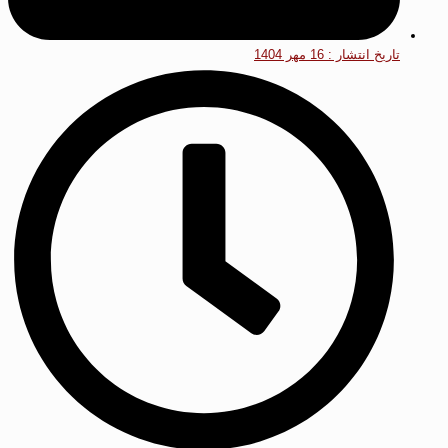
تاریخ انتشار :
16 مهر 1404