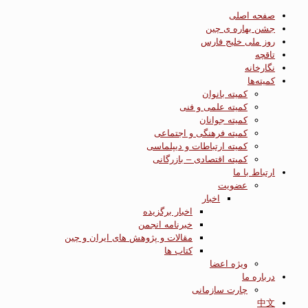
صفحه اصلی
جشن بهاره ی چین
روز ملی خلیج فارس
تاقچه
نگارخانه
کمیته‌ها
کمیته بانوان
کمیته علمی و فنی
کمیته جوانان
کمیته فرهنگی و اجتماعی
کمیته ارتباطات و دیپلماسی
کمیته اقتصادی – بازرگانی
ارتباط با ما
عضویت
اخبار
اخبار برگزیده
خبرنامه انجمن
مقالات و پژوهش های ایران و چین
کتاب ها
ویژه اعضا
درباره ما
چارت سازمانی
中文