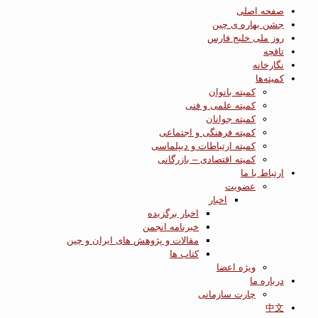
صفحه اصلی
جشن بهاره ی چین
روز ملی خلیج فارس
تاقچه
نگارخانه
کمیته‌ها
کمیته بانوان
کمیته علمی و فنی
کمیته جوانان
کمیته فرهنگی و اجتماعی
کمیته ارتباطات و دیپلماسی
کمیته اقتصادی – بازرگانی
ارتباط با ما
عضویت
اخبار
اخبار برگزیده
خبرنامه انجمن
مقالات و پژوهش های ایران و چین
کتاب ها
ویژه اعضا
درباره ما
چارت سازمانی
中文