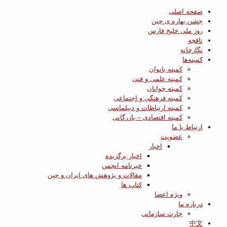
صفحه اصلی
جشن بهاره ی چین
روز ملی خلیج فارس
تاقچه
نگارخانه
کمیته‌ها
کمیته بانوان
کمیته علمی و فنی
کمیته جوانان
کمیته فرهنگی و اجتماعی
کمیته ارتباطات و دیپلماسی
کمیته اقتصادی – بازرگانی
ارتباط با ما
عضویت
اخبار
اخبار برگزیده
خبرنامه انجمن
مقالات و پژوهش های ایران و چین
کتاب ها
ویژه اعضا
درباره ما
چارت سازمانی
中文