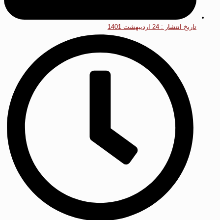
تاریخ انتشار :
24 اردیبهشت 1401