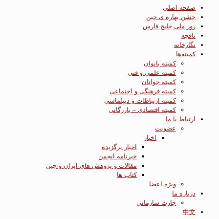
صفحه اصلی
جشن بهاره ی چین
روز ملی خلیج فارس
تاقچه
نگارخانه
کمیته‌ها
کمیته بانوان
کمیته علمی و فنی
کمیته جوانان
کمیته فرهنگی و اجتماعی
کمیته ارتباطات و دیپلماسی
کمیته اقتصادی – بازرگانی
ارتباط با ما
عضویت
اخبار
اخبار برگزیده
خبرنامه انجمن
مقالات و پژوهش های ایران و چین
کتاب ها
ویژه اعضا
درباره ما
چارت سازمانی
中文